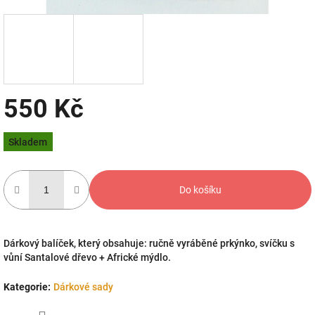
550 Kč
Měrná
Skladem
cena:
Do košíku
Dárkový balíček, který obsahuje: ručně vyráběné prkýnko, svíčku s
vůní Santalové dřevo + Africké mýdlo.
Kategorie
:
Dárkové sady