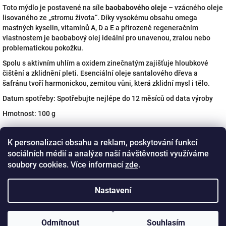
Toto mýdlo je postavené na síle
baobabového oleje
– vzácného oleje
lisovaného ze „stromu života“. Díky vysokému obsahu omega
mastných kyselin, vitamínů A, D a E a přirozeně regeneračním
vlastnostem je baobabový olej ideální pro unavenou, zralou nebo
problematickou pokožku.
Spolu s aktivním uhlím a oxidem zinečnatým zajišťuje hloubkové
čištění a zklidnění pleti. Esenciální oleje santalového dřeva a
šafránu tvoří harmonickou, zemitou vůni, která zklidní mysl i tělo.
Datum spotřeby: Spotřebujte nejlépe do 12 měsíců od data výroby
Hmotnost: 100 g
K personalizaci obsahu a reklam, poskytování funkcí
Prkýnka jsou ručně vyráběná i ručně malovaná. Vyráběna jsou ze
sociálních médií a analýze naší návštěvnosti využíváme
švestkového dřeva. Průměr prkýnka: 25-30 cm
soubory cookies. Více informací
zde
.
Z
á
Nastavení
p
a
Odmítnout
Souhlasím
t
Copyright 2026
DIWA
. Všechna práva vyhrazena.
Upravit
Vytvořil Shoptet