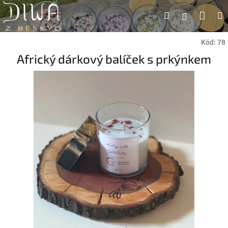
Přejít
Náku
Hledat
M
Přihlášen
na
obsah
koší
Kód:
78
Africký dárkový balíček s prkýnkem