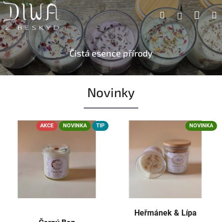
Přejít
Náku
Hledat
M
Přihlášen
na
obsah
koší
Čistá esence přírody
1
Novinky
0
0
%
AKCE
NOVINKA
TIP
NOVINKA
p
ř
í
r
o
d
n
Heřmánek & Lípa