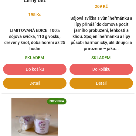
Černý Bez
í
269 Kč
p
195 Kč
r
Sójová svíčka s vůní heřmánku a
lípy přináší do domova pocit
o
LIMITOVANÁ EDICE: 100%
jarního probuzení, lehkosti a
d
sójová svíčka, 110 g vosku,
klidu. Spojení heřmánku a lípy
u
dřevěný knot, doba hoření až 25
působí harmonicky, uklidňující a
hodin
přirozeně – jako...
k
t
SKLADEM
SKLADEM
y
Do košíku
Do košíku
z
d
Detail
Detail
o
m
NOVINKA
á
c
í
c