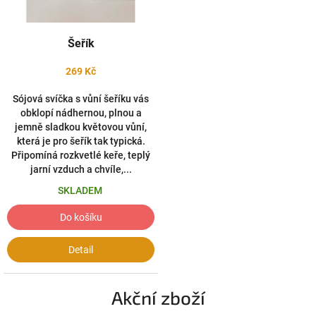
h
s
u
Šeřík
r
269 Kč
o
v
Sójová svíčka s vůní šeříku vás
i
obklopí nádhernou, plnou a
jemně sladkou květovou vůní,
n
která je pro šeřík tak typická.
Připomíná rozkvetlé keře, teplý
jarní vzduch a chvíle,...
SKLADEM
Do košíku
Detail
Akční zboží