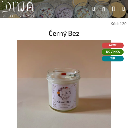
Přejít
Náku
Hledat
M
Přihlášen
na
obsah
koší
Kód:
120
Černý Bez
AKCE
NOVINKA
TIP