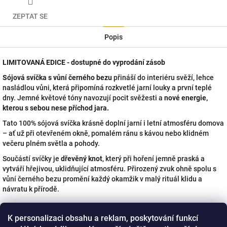
ZEPTAT SE
Popis
LIMITOVANÁ EDICE - dostupné do vyprodání zásob
Sójová svíčka s vůní černého bezu
přináší do interiéru svěží, lehce
nasládlou vůni, která připomíná rozkvetlé jarní louky a první teplé
dny. Jemné květové tóny navozují pocit svěžesti a
nové energie,
kterou s sebou nese příchod jara.
Tato 100% sójová svíčka krásně doplní jarní i letní atmosféru domova
– ať už při otevřeném okně, pomalém ránu s kávou nebo klidném
večeru plném světla a pohody.
Součástí svíčky je
dřevěný knot
, který při hoření jemně praská a
vytváří hřejivou, uklidňující atmosféru. Přirozený zvuk ohně spolu s
vůní černého bezu promění každý okamžik v malý rituál klidu a
návratu k přírodě.
Obsahuje: 100% sójový vosk, EO Černý Bez, dřevěný knot
K personalizaci obsahu a reklam, poskytování funkcí